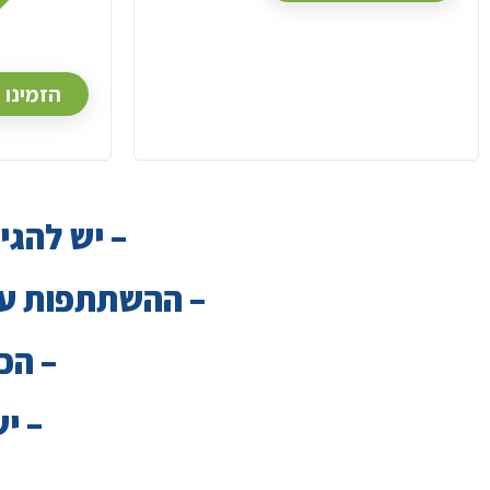
הנמ
הזמינו 
– יש להגי
– ההשתתפות על
– הכניסה
– י