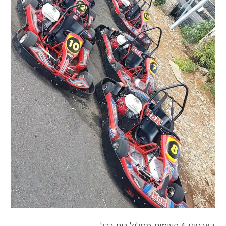
קארטינג 4 פעימות,מסלול בית ברל